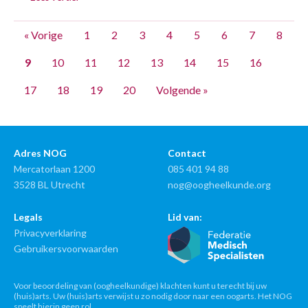
« Vorige
1
2
3
4
5
6
7
8
9
10
11
12
13
14
15
16
17
18
19
20
Volgende »
Adres NOG
Contact
Mercatorlaan 1200
085 401 94 88
3528 BL Utrecht
nog@oogheelkunde.org
Legals
Lid van:
Privacyverklaring
Gebruikersvoorwaarden
Voor beoordeling van (oogheelkundige) klachten kunt u terecht bij uw
(huis)arts. Uw (huis)arts verwijst u zo nodig door naar een oogarts. Het NOG
speelt hierin geen rol.