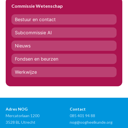
Commissie Wetenschap
Bestuur en contact
Subcommissie AI
Nieuws
Fondsen en beurzen
Werkwijze
Adres NOG
Contact
Mercatorlaan 1200
085 401 94 88
3528 BL Utrecht
nog@oogheelkunde.org