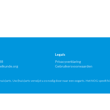
Legals
88
Privacyverklaring
lkunde.org
Gebruikersvoorwaarden
uis)arts. Uw (huis)arts verwijst u zo nodig door naar een oogarts. Het NOG speelt hi