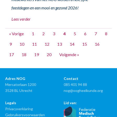
feestdagen en een mooi en gezond 2026!
Lees verder
« Vorige
1
2
3
4
5
6
7
8
9
10
11
12
13
14
15
16
17
18
19
20
Volgende »
Adres NOG
Contact
Mercatorlaan 1200
085 401 94 88
3528 BL Utrecht
nog@oogheelkunde.org
Legals
Lid van:
Privacyverklaring
Gebruikersvoorwaarden