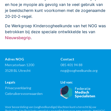
en hoe je myopie als gevolg van te veel gebruik van
je beeldscherm kunt voorkomen met de zogenaamde
20-20-2-regel.
De Werkgroep Kinderoogheelkunde van het NOG was
betrokken bij deze speciale ontwikkelde les van
Nieuwsbegrip
.
Adres NOG
Contact
Mercatorlaan 1200
085 401 94 88
3528 BL Utrecht
nog@oogheelkunde.org
Legals
Lid van:
Privacyverklaring
Gebruikersvoorwaarden
Voor beoordeling van (oogheelkundige) klachten kunt u terecht bij uw
(huis)arts. Uw (huis)arts verwijst u zo nodig door naar een oogarts. Het NOG