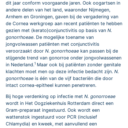
dit jaar conform voorgaande jaren. Ook oogartsen in
andere delen van het land, waaronder Nijmegen,
Arnhem en Groningen, gaven bij de vergadering van
de Cornea werkgroep aan recent patiënten te hebben
gezien met (kerato)conjunctivitis op basis van
N.
gonorrhoeae
. De mogelijke toename van
jongvolwassen patiënten met conjunctivitis
veroorzaakt door
N. gonorrhoeae
kan passen bij de
stijgende trend van gonorroe onder jongvolwassenen
1
in Nederland.
Maar ook bij patiënten zonder genitale
klachten moet men op deze infectie bedacht zijn.
N.
gonorrhoeae
is één van de vijf bacteriën die door
intact cornea-epitheel kunnen penetreren.
Bij hoge verdenking op infectie met
N. gonorroeae
wordt in Het Oogziekenhuis Rotterdam direct een
Gram-preparaat ingestuurd. Ook wordt een
wattenstok ingestuurd voor PCR (inclusief
Chlamydia) en kweek, met aanvullend een