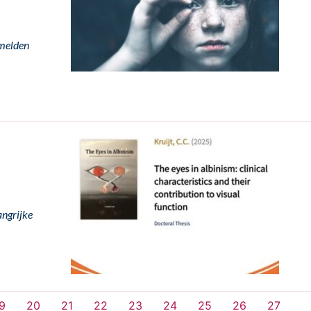
nmelden
angrijke
9
20
21
22
23
24
25
26
27