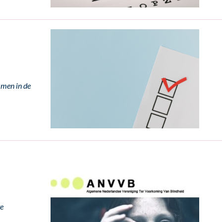
mmen in de
te