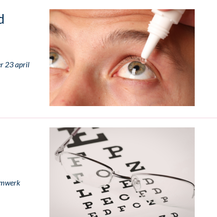
d
r 23 april
aamwerk