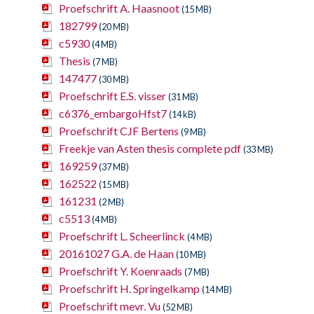
Proefschrift A. Haasnoot
(15 MB)
182799
(20 MB)
c5930
(4 MB)
Thesis
(7 MB)
147477
(30 MB)
Proefschrift E.S. visser
(31 MB)
c6376_embargoHfst7
(14 kB)
Proefschrift CJF Bertens
(9 MB)
Freekje van Asten thesis complete pdf
(33 MB)
169259
(37 MB)
162522
(15 MB)
161231
(2 MB)
c5513
(4 MB)
Proefschrift L. Scheerlinck
(4 MB)
20161027 G.A. de Haan
(10 MB)
Proefschrift Y. Koenraads
(7 MB)
Proefschrift H. Springelkamp
(14 MB)
Proefschrift mevr. Vu
(52 MB)