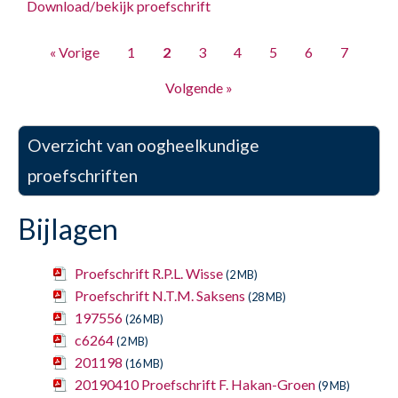
Download/bekijk proefschrift
« Vorige
1
2
3
4
5
6
7
Volgende »
Overzicht van oogheelkundige
proefschriften
Bijlagen
Proefschrift R.P.L. Wisse
(2 MB)
Proefschrift N.T.M. Saksens
(28 MB)
197556
(26 MB)
c6264
(2 MB)
201198
(16 MB)
20190410 Proefschrift F. Hakan-Groen
(9 MB)