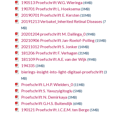
190513 Proefschrift W.G. Wieringa
(4 MB)
190701 Proefschrift L. Hoeksema
(3 MB)
20190701 Proefschrift E. Kersten
(10 MB)
20191213 Verbakel_Inherited Retinal Diseases
(7
MB)
20201204 proefschrift M. Dallinga_0
(9 MB)
20210906 Proefschrift Jan-Roelof-Polling
(15 MB)
20211012 Proefschrift S. Jonker
(14 MB)
181206 Proefschrift F. Verhagen
(31 MB)
181109 Proefschrift A.E. van der Wijk
(9 MB)
194335
(3 MB)
bierings-insight-into-light-digitaal-proefschrift
(3
MB)
Proefschrift L.H.P. Wielders_0
(11 MB)
Proefschrift S. Yavuzyigitoglu
(5 MB)
Proefschrift N. Demirkaya
(3 MB)
Proefschrift G.H.S. Buitendijk
(6 MB)
190121 Proefschrift J.C.E.M. ten Berge
(5 MB)