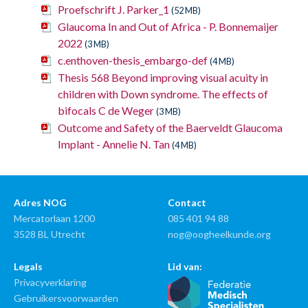
Proefschrift J. Parker_1
(52 MB)
Glaucoma In and Out of Africa - P. Bonnemaijer
2022
(3 MB)
c.enthoven-thesis_embargo-def
(4 MB)
Thesis 568 Beyond improving visual acuity in
children with Down syndrome. The effects of
bifocals C de Weger
(3 MB)
Outcome and Safety of the Baerveldt Glaucoma
Implant - Annelie N. Tan
(4 MB)
Adres NOG
Contact
Mercatorlaan 1200
085 401 94 88
3528 BL Utrecht
nog@oogheelkunde.org
Legals
Lid van:
Privacyverklaring
Gebruikersvoorwaarden