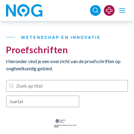
WETENSCHAP EN INNOVATIE
Proefschriften
Hieronder vind je een overzicht van de proefschriften op
oogheelkundig gebied.
Search content
Proefschriften filter
Zoek op jaartal
Filter op publicatiejaar