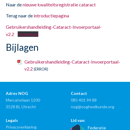
Naar de
nieuwe kwaliteitsregistratie cataract
Terug naar de
introductiepagina
Gebruikershandleiding-Cataract-Invoerportaal-
v2.2
Download
Bijlagen
Gebruikershandleiding-Cataract-Invoerportaal-
v2.2
(ERROR)
Adres NOG
Contact
Mercatorlaan 1200
085 401 94 88
3528 BL Utrecht
nog@oogheelkunde.org
Legals
Lid van:
Privacyverklaring