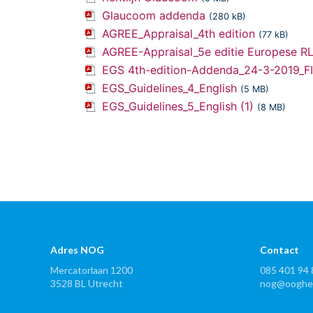
Glaucoom addenda
(280 kB)
AGREE_Appraisal_4th edition
(77 kB)
AGREE-Appraisal_5e editie Europese R
EGS 4th-edition-Addenda_24-3-2019_F
EGS_Guidelines_4_English
(5 MB)
EGS_Guidelines_5_English (1)
(8 MB)
Adres NOG
Contact
Mercatorlaan 1200
085 401 94 
3528 BL Utrecht
nog@ooghee