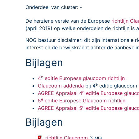
Onderdeel van cluster: -
De herziene versie van de Europese
richtlijn G
(april 2019) op welke onderdelen de richtlijn is 
NOG bestuur disclaimer: dit zijn internationale 
interest en de bewijskracht achter de aanbeveli
Bijlagen
e
4
editie Europese glaucoom richtlijn
e
Glaucoom addenda
bij 4
editie glaucoom r
e
AGREE Appraisal 4
editie Europese glauco
e
5
editie Europese Glaucoom richtlijn
e
AGREE Appraisal 5
editie Europese glauco
Bijlagen
richtlijn Glaucoom
(5 MB)