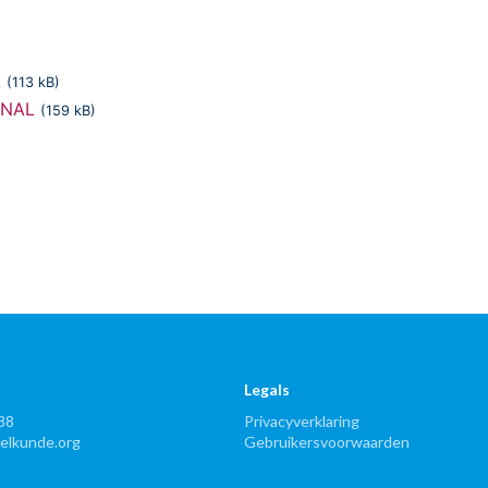
L
(113 kB)
INAL
(159 kB)
Legals
88
Privacyverklaring
lkunde.org
Gebruikersvoorwaarden