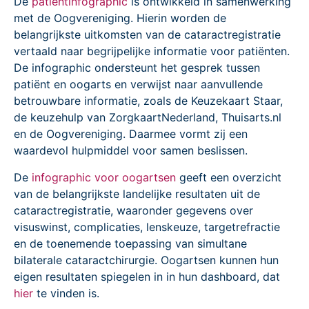
De
patiëntinfographic
is ontwikkeld in samenwerking
met de Oogvereniging. Hierin worden de
belangrijkste uitkomsten van de cataractregistratie
vertaald naar begrijpelijke informatie voor patiënten.
De infographic ondersteunt het gesprek tussen
patiënt en oogarts en verwijst naar aanvullende
betrouwbare informatie, zoals de Keuzekaart Staar,
de keuzehulp van ZorgkaartNederland, Thuisarts.nl
en de Oogvereniging. Daarmee vormt zij een
waardevol hulpmiddel voor samen beslissen.
De
infographic voor oogartsen
geeft een overzicht
van de belangrijkste landelijke resultaten uit de
cataractregistratie, waaronder gegevens over
visuswinst, complicaties, lenskeuze, targetrefractie
en de toenemende toepassing van simultane
bilaterale cataractchirurgie. Oogartsen kunnen hun
eigen resultaten spiegelen in in hun dashboard, dat
hier
te vinden is.