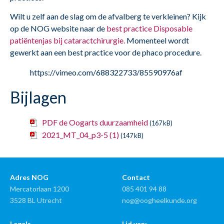
Wilt u zelf aan de slag om de afvalberg te verkleinen? Kijk
op de NOG website naar de
best practice Disposable
patiëntenjas bij cataractchirurgie.
Momenteel wordt
gewerkt aan een best practice voor de phaco procedure.
https://vimeo.com/688322733/85590976af
Bijlagen
PDF de Oogarts duurzaamheid
(167 kB)
2021_MT_04_p3-5 (1)
(147 kB)
Adres NOG
Contact
Mercatorlaan 1200
085 401 94 88
3528 BL Utrecht
nog@oogheelkunde.org
Legals
Lid van: