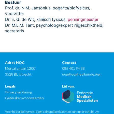
Bestuur
Prof. dr. N.M. Jansonius, oogarts/biofysicus,
voorzitter
Dr. ir. G. de Wit, klinisch fysicus,
penningmeester
Dr. M.L.M. Tant, psycholoog/expert rijgeschiktheid,
secretaris
Adres NOG
Contact
Mercatorlaan 1200
085 401 94 88
3528 BL Utrecht
nog@oogheelkunde.org
Legals
Lid van:
Privacyverklaring
Gebruikersvoorwaarden
Voor beoordeling van (oogheelkundige) klachten kunt u terecht bij uw