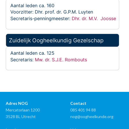
Aantal leden ca. 160
Voorzitter: Dhr. prof. dr. G.P.M. Luyten
Secretaris-penningmeester:
Dhr. dr. M.V. Joosse
Zuidelijk Oogheelkundig Gezelschap
Aantal leden ca. 125
Secretaris:
Mw. dr. S.J.E. Rombouts
Adres NOG
Contact
Mercatorlaan 1200
085 401 94 88
3528 BL Utrecht
nog@oogheelkunde.org