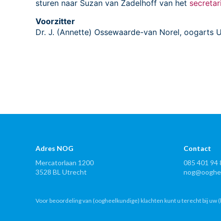
sturen naar Suzan van Zadelhoff van het
secretar
Voorzitter
Dr. J. (Annette) Ossewaarde-van Norel, oogarts
Adres NOG
Contact
Mercatorlaan 1200
085 401 94 
3528 BL Utrecht
nog@ooghee
Voor beoordeling van (oogheelkundige) klachten kunt u terecht bij uw (h