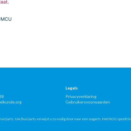
iaat
.
 UMCU
Legals
88
Privacyverklaring
lkunde.org
Gebruikersvoorwaarden
uis)arts. Uw (huis)arts verwijst u zo nodig door naar een oogarts. Het NOG speelt hi