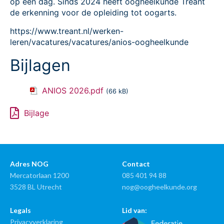
op één dag. Sinds 2024 heeft oogheelkunde Treant
de erkenning voor de opleiding tot oogarts.
https://www.treant.nl/werken-
leren/vacatures/vacatures/anios-oogheelkunde
Bijlagen
ANIOS 2026.pdf
(66 kB)
Bijlage
Adres NOG
Contact
Mercatorlaan 1200
085 401 94 88
3528 BL Utrecht
nog@oogheelkunde.org
Legals
Lid van:
Privacyverklaring