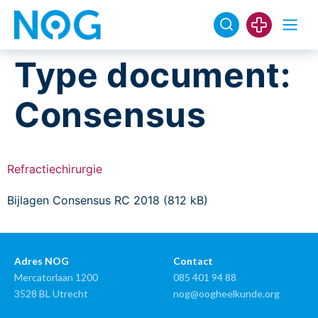
Type document:
Consensus
Refractiechirurgie
Bijlagen Consensus RC 2018 (812 kB)
Adres NOG
Contact
Mercatorlaan 1200
085 401 94 88
3528 BL Utrecht
nog@oogheelkunde.org