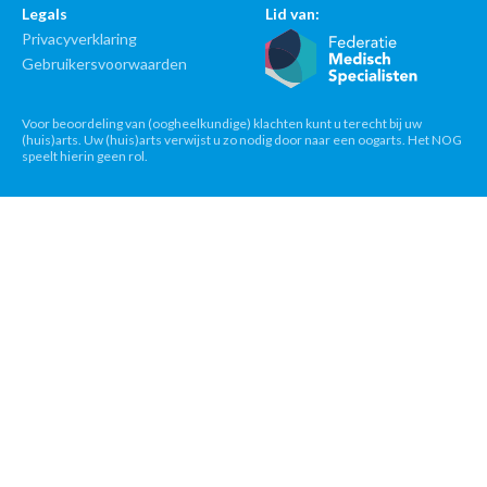
Legals
Lid van:
Privacyverklaring
Gebruikersvoorwaarden
Voor beoordeling van (oogheelkundige) klachten kunt u terecht bij uw
(huis)arts. Uw (huis)arts verwijst u zo nodig door naar een oogarts. Het NOG
speelt hierin geen rol.