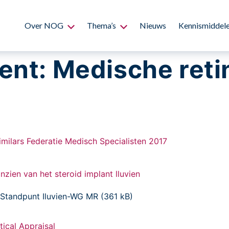
Over NOG
Thema’s
Nieuws
Kennismiddel
ent:
Medische reti
ilars Federatie Medisch Specialisten 2017
ien van het steroid implant lluvien
en Standpunt Iluvien-WG MR (361 kB)
tical Appraisal