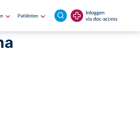
en
Patiënten
na