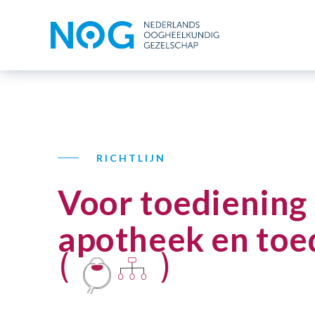
RICHTLIJN
Voor toediening
apotheek en toe
(
)