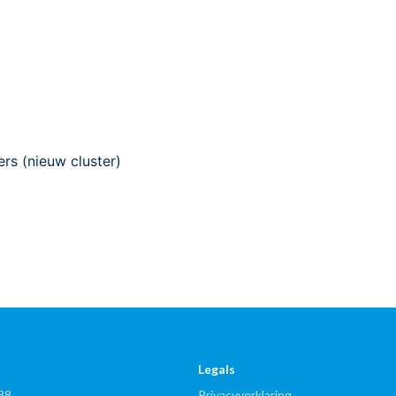
rs (nieuw cluster)
Legals
88
Privacyverklaring