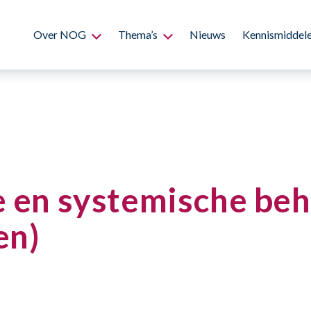
Over NOG
Thema’s
Nieuws
Kennismiddel
e en systemische be
en)