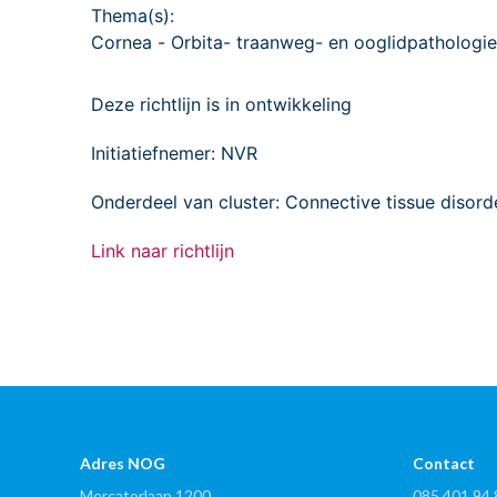
Thema(s):
Cornea
-
Orbita- traanweg- en ooglidpathologie
Deze richtlijn is in ontwikkeling
Initiatiefnemer: NVR
Onderdeel van cluster: Connective tissue disorde
Link naar richtlijn
Adres NOG
Contact
Mercatorlaan 1200
085 401 94 