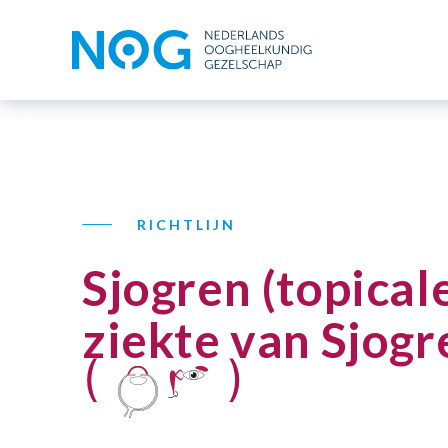
RICHTLIJN
Sjogren (topical
ziekte van Sjogr
(
)