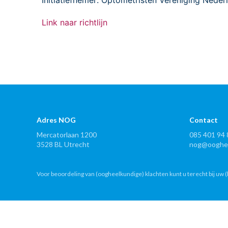
Initiatiefnemer: Optometristen Vereniging Nede
Link naar richtlijn
Adres NOG
Contact
Mercatorlaan 1200
085 401 94 
3528 BL Utrecht
nog@ooghee
Voor beoordeling van (oogheelkundige) klachten kunt u terecht bij uw (h