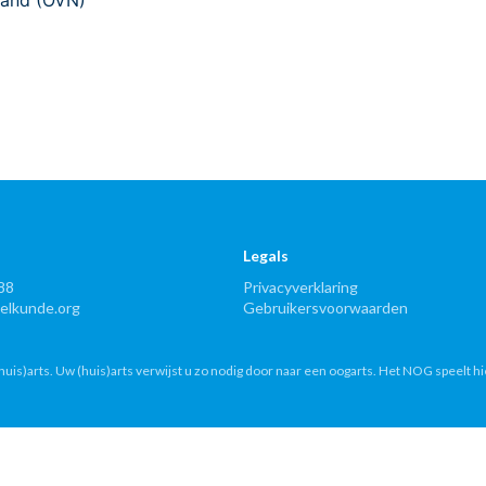
rland (OVN)
Legals
88
Privacyverklaring
lkunde.org
Gebruikersvoorwaarden
uis)arts. Uw (huis)arts verwijst u zo nodig door naar een oogarts. Het NOG speelt hi