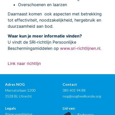
Overschoenen en laarzen
Daarnaast komen ook aspecten met betrekking
tot effectiviteit, noodzakelijkheid, hergebruik en
duurzaamheid aan bod.
Waar kun je meer informatie vinden?
U vindt de SRI-richtlijn Persoonlijke
Beschermingsmiddelen op
www.sri-richtlijnen.nl.
Link naar richtlijn
Adres NOG
Contact
Mercatorlaan 1200
085 401 94 88
3528 BL Utrecht
nog@oogheelkunde.org
Legals
Lid van:
Privacyverklaring