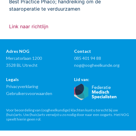
Best Practice Phaco; handreiking om de
staaroperatie te verduurzamen
Link naar richtlijn
Adres NOG
Contact
Mercatorlaan 1200
085 401 94 88
3528 BL Utrecht
nog@oogheelkunde.org
Legals
Lid van:
Privacyverklaring
Gebruikersvoorwaarden
Voor beoordeling van (oogheelkundige) klachten kunt u terecht bij uw
(huis)arts. Uw (huis)arts verwijst u zo nodig door naar een oogarts. Het NOG
speelt hierin geen rol.