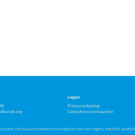
Legals
88
Privacyverklaring
lkunde.org
Gebruikersvoorwaarden
uis)arts. Uw (huis)arts verwijst u zo nodig door naar een oogarts. Het NOG speelt hi