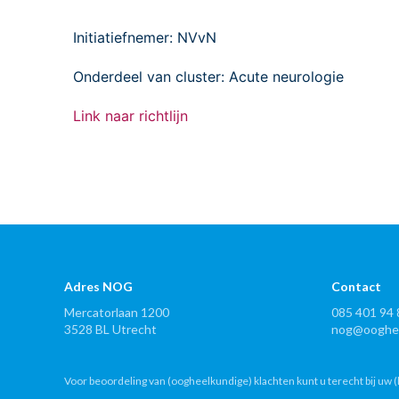
Initiatiefnemer: NVvN
Onderdeel van cluster: Acute neurologie
Link naar richtlijn
Adres NOG
Contact
Mercatorlaan 1200
085 401 94 
3528 BL Utrecht
nog@ooghee
Voor beoordeling van (oogheelkundige) klachten kunt u terecht bij uw (h