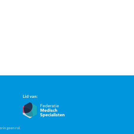
Lid van:
erin geen rol.