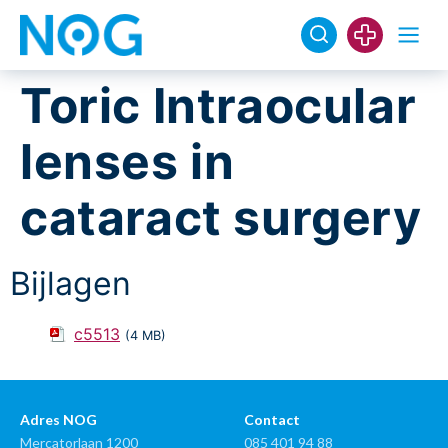
Toric Intraocular
lenses in
cataract surgery
Bijlagen
c5513
(4 MB)
Adres NOG
Contact
Mercatorlaan 1200
085 401 94 88