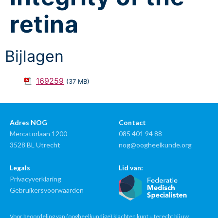
retina
Bijlagen
169259
(37 MB)
Adres NOG
Contact
Mercatorlaan 1200
085 401 94 88
3528 BL Utrecht
nog@oogheelkunde.org
Legals
Lid van:
Privacyverklaring
Gebruikersvoorwaarden
Voor beoordeling van (oogheelkundige) klachten kunt u terecht bij uw