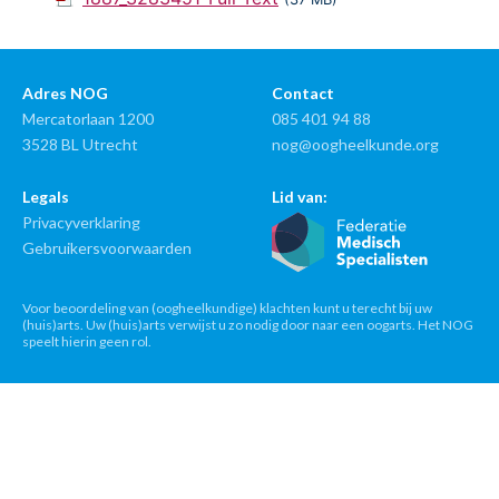
Adres NOG
Contact
Mercatorlaan 1200
085 401 94 88
3528 BL Utrecht
nog@oogheelkunde.org
Legals
Lid van:
Privacyverklaring
Gebruikersvoorwaarden
Voor beoordeling van (oogheelkundige) klachten kunt u terecht bij uw
(huis)arts. Uw (huis)arts verwijst u zo nodig door naar een oogarts. Het NOG
speelt hierin geen rol.