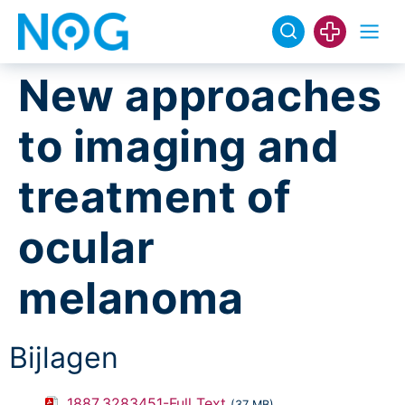
New approaches
to imaging and
treatment of
ocular
melanoma
Bijlagen
1887_3283451-Full Text
(37 MB)