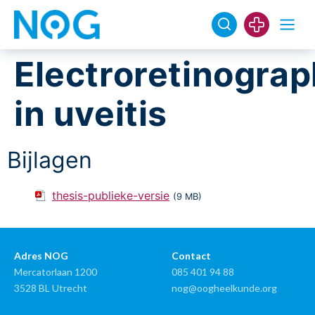
Electroretinogra
in uveitis
Bijlagen
thesis-publieke-versie
(9 MB)
Adres NOG
Contact
Mercatorlaan 1200
085 401 94 88
3528 BL Utrecht
nog@oogheelkunde.org