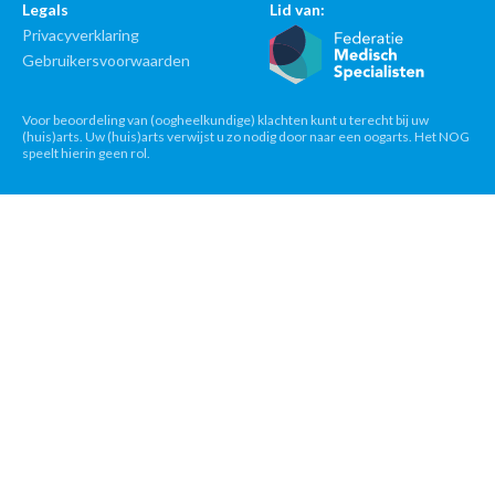
Legals
Lid van:
Privacyverklaring
Gebruikersvoorwaarden
Voor beoordeling van (oogheelkundige) klachten kunt u terecht bij uw
(huis)arts. Uw (huis)arts verwijst u zo nodig door naar een oogarts. Het NOG
speelt hierin geen rol.