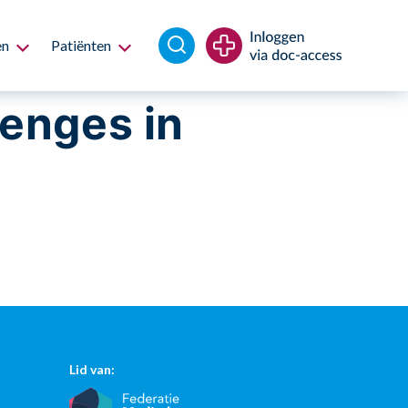
en
Patiënten
lenges in
Lid van: