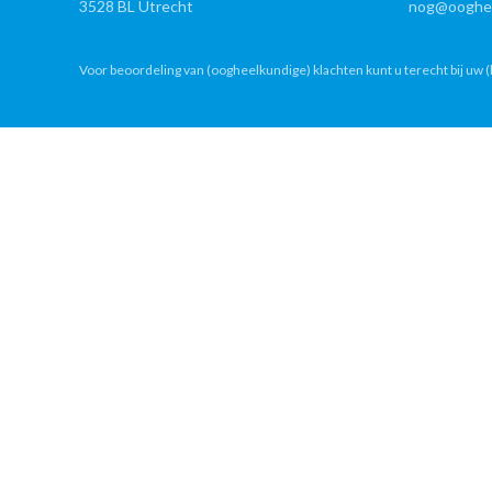
3528 BL Utrecht
nog@ooghee
Voor beoordeling van (oogheelkundige) klachten kunt u terecht bij uw (h