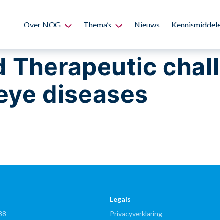
Over NOG
Thema’s
Nieuws
Kennismiddel
d Therapeutic chal
eye diseases
Legals
88
Privacyverklaring