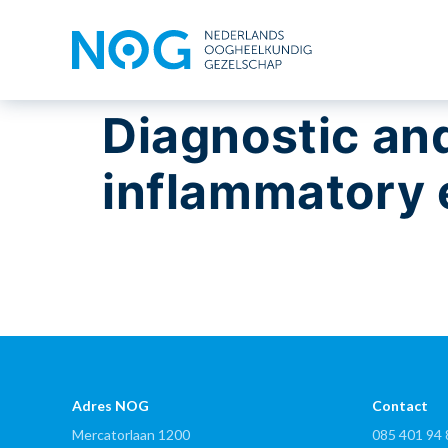
Diagnostic an
inflammatory 
Adres NOG
Contact
Mercatorlaan 1200
085 401 94 