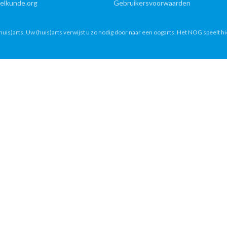
lkunde.org
Gebruikersvoorwaarden
uis)arts. Uw (huis)arts verwijst u zo nodig door naar een oogarts. Het NOG speelt hi