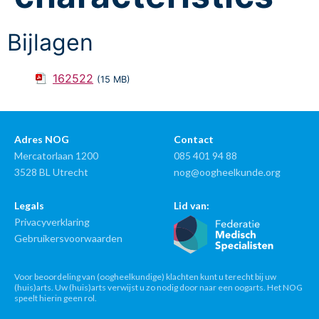
Bijlagen
162522
(15 MB)
Adres NOG
Contact
Mercatorlaan 1200
085 401 94 88
3528 BL Utrecht
nog@oogheelkunde.org
Legals
Lid van:
Privacyverklaring
Gebruikersvoorwaarden
Voor beoordeling van (oogheelkundige) klachten kunt u terecht bij uw
(huis)arts. Uw (huis)arts verwijst u zo nodig door naar een oogarts. Het NOG
speelt hierin geen rol.