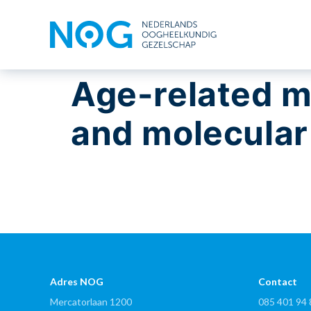
Age-related m
and molecular
Adres NOG
Contact
Mercatorlaan 1200
085 401 94 