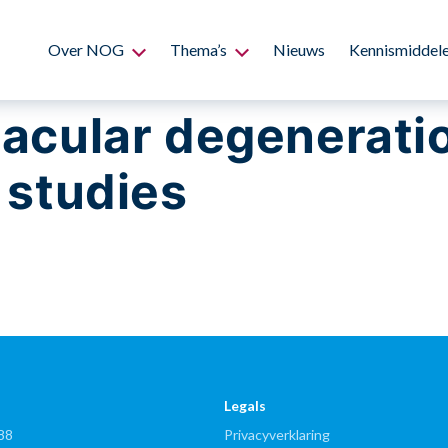
Over NOG
Thema’s
Nieuws
Kennismiddel
acular degeneration
 studies
Legals
88
Privacyverklaring