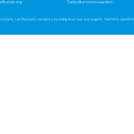
lkunde.org
Gebruikersvoorwaarden
uis)arts. Uw (huis)arts verwijst u zo nodig door naar een oogarts. Het NOG speelt hi