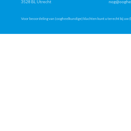
3528 BL Utrecht
nog@ooghee
Voor beoordeling van (oogheelkundige) klachten kunt u terecht bij uw (h