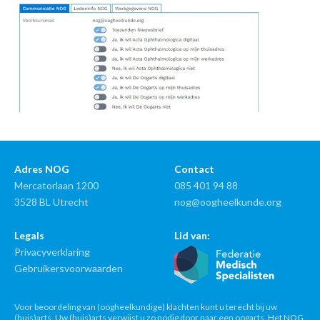
Adres NOG
Contact
Mercatorlaan 1200
085 401 94 88
3528 BL Utrecht
nog@oogheelkunde.org
Legals
Lid van:
Privacyverklaring
Gebruikersvoorwaarden
Voor beoordeling van (oogheelkundige) klachten kunt u terecht bij uw
(huis)arts. Uw (huis)arts verwijst u zo nodig door naar een oogarts. Het NOG