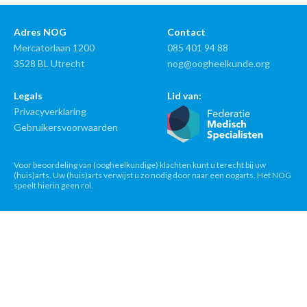
Adres NOG
Contact
Mercatorlaan 1200
085 401 94 88
3528 BL Utrecht
nog@oogheelkunde.org
Legals
Lid van:
Privacyverklaring
Gebruikersvoorwaarden
Voor beoordeling van (oogheelkundige) klachten kunt u terecht bij uw
(huis)arts. Uw (huis)arts verwijst u zo nodig door naar een oogarts. Het NOG
speelt hierin geen rol.