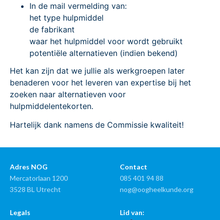
In de mail vermelding van:
het type hulpmiddel
de fabrikant
waar het hulpmiddel voor wordt gebruikt
potentiële alternatieven (indien bekend)
Het kan zijn dat we jullie als werkgroepen later
benaderen voor het leveren van expertise bij het
zoeken naar alternatieven voor
hulpmiddelentekorten.
Hartelijk dank namens de Commissie kwaliteit!
Adres NOG
Contact
Mercatorlaan 1200
085 401 94 88
3528 BL Utrecht
nog@oogheelkunde.org
Legals
Lid van: