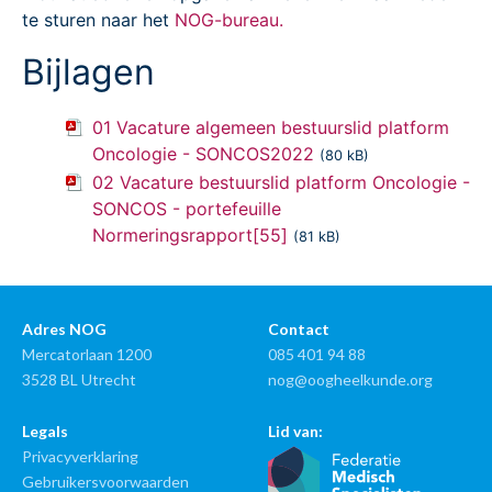
te sturen naar het
NOG-bureau.
Bijlagen
01 Vacature algemeen bestuurslid platform
Oncologie - SONCOS2022
(80 kB)
02 Vacature bestuurslid platform Oncologie -
SONCOS - portefeuille
Normeringsrapport[55]
(81 kB)
Adres NOG
Contact
Mercatorlaan 1200
085 401 94 88
3528 BL Utrecht
nog@oogheelkunde.org
Legals
Lid van:
Privacyverklaring
Gebruikersvoorwaarden