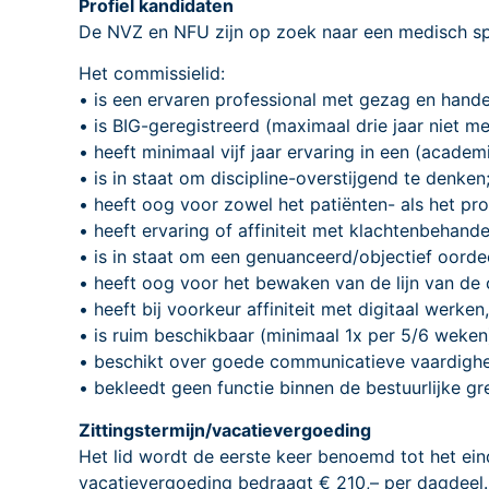
Profiel kandidaten
De NVZ en NFU zijn op zoek naar een medisch spe
Het commissielid:
• is een ervaren professional met gezag en hande
• is BIG-geregistreerd (maximaal drie jaar niet m
• heeft minimaal vijf jaar ervaring in een (acade
• is in staat om discipline-overstijgend te denken
• heeft oog voor zowel het patiënten- als het pro
• heeft ervaring of affiniteit met klachtenbehande
• is in staat om een genuanceerd/objectief oorde
• heeft oog voor het bewaken van de lijn van de
• heeft bij voorkeur affiniteit met digitaal werk
• is ruim beschikbaar (minimaal 1x per 5/6 weken
• beschikt over goede communicatieve vaardigh
• bekleedt geen functie binnen de bestuurlijke g
Zittingstermijn/vacatievergoeding
Het lid wordt de eerste keer benoemd tot het ein
vacatievergoeding bedraagt € 210,– per dagdeel. 