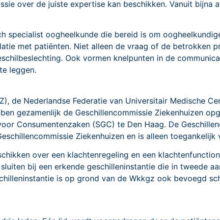
ie over de juiste expertise kan beschikken. Vanuit bijna 
ch specialist oogheelkunde die bereid is om oogheelkundig
atie met patiënten. Niet alleen de vraag of de betrokken 
geschilbeslechting. Ook vormen knelpunten in de communica
te leggen.
), de Nederlandse Federatie van Universitair Medische Cen
bben gezamenlijk de Geschillencommissie Ziekenhuizen op
 voor Consumentenzaken (SGC) te Den Haag. De Geschillen
schillencommissie Ziekenhuizen en is alleen toegankelijk
chikken over een klachtenregeling en een klachtenfunctiona
sluiten bij een erkende geschilleninstantie die in tweede a
schilleninstantie is op grond van de Wkkgz ook bevoegd s