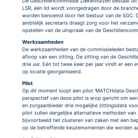
De Geschillencommissie Ziekenhuizen bestaat uit 
LSR, één lid wordt voorgedragen door de brancheo
worden benoemd door het bestuur van de SGC. De 
ambtelijk secretaris draagt zorg voor het verzam
opstellen van de uitspraak van de Geschillencomm
Werkzaamheden
De werkzaamheden van de commissieleden bestaan 
afloop van een zitting. De zitting van de Geschil
drie uur. Eén tot twee keer per jaar vindt er een
op locatie georganiseerd.
Pilot
Op dit moment loopt een pilot ‘MATCHdata Geschi
perspectief van deze pilot is erop gericht om een
en zorgaanbieder drie mogelijke zittingsdata voor
pilot zullen dergelijke alternatieve methoden va
bijvoorbeeld het clusteren van zaken met een bep
op de betreffende keuzemomenten die worden a