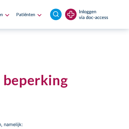
en
Patiënten
e beperking
n, namelijk: