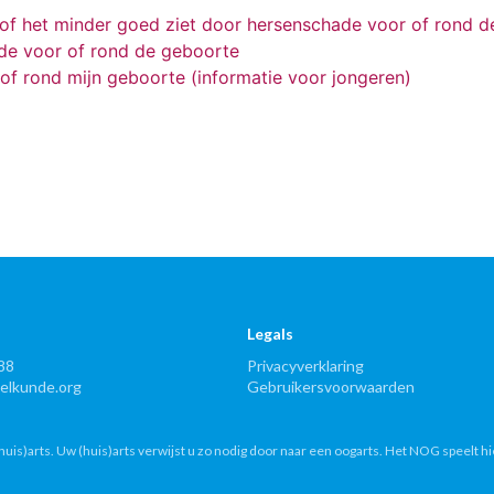
 of het minder goed ziet door hersenschade voor of rond 
ade voor of rond de geboorte
of rond mijn geboorte (informatie voor jongeren)
Legals
88
Privacyverklaring
lkunde.org
Gebruikersvoorwaarden
uis)arts. Uw (huis)arts verwijst u zo nodig door naar een oogarts. Het NOG speelt hi