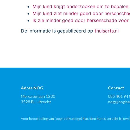
Mijn kind krijgt onderzoeken om te bepalen
Mijn kind ziet minder goed door hersensch
Ik zie minder goed door hersenschade voor 
De informatie is gepubliceerd op
thuisarts.nl
Adres NOG
Contact
Mercatorlaan 1200
085 401 94 
3528 BL Utrecht
nog@ooghee
Voor beoordeling van (oogheelkundige) klachten kunt u terecht bij uw (h