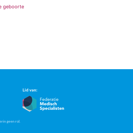
de geboorte
Lid van:
erin geen rol.