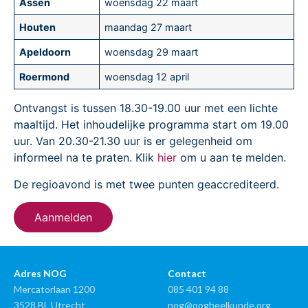
Assen
woensdag 22 maart
Houten
maandag 27 maart
Apeldoorn
woensdag 29 maart
Roermond
woensdag 12 april
Ontvangst is tussen 18.30-19.00 uur met een lichte
maaltijd. Het inhoudelijke programma start om 19.00
uur. Van 20.30-21.30 uur is er gelegenheid om
informeel na te praten. Klik
hier
om u aan te melden.
De regioavond is met twee punten geaccrediteerd.
Aanmelden
Adres NOG
Contact
Mercatorlaan 1200
085 401 94 88
3528 BL Utrecht
nog@oogheelkunde.org