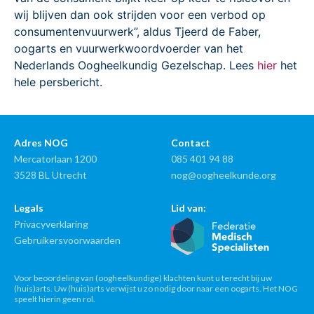
wij blijven dan ook strijden voor een verbod op
consumentenvuurwerk”, aldus Tjeerd de Faber,
oogarts en vuurwerkwoordvoerder van het
Nederlands Oogheelkundig Gezelschap. Lees
hier
het
hele persbericht.
Adres NOG
Contact
Mercatorlaan 1200
085 401 94 88
3528 BL Utrecht
nog@oogheelkunde.org
Legals
Lid van:
Privacyverklaring
Gebruikersvoorwaarden
Voor beoordeling van (oogheelkundige) klachten kunt u terecht bij uw
(huis)arts. Uw (huis)arts verwijst u zo nodig door naar een oogarts. Het NOG
speelt hierin geen rol.