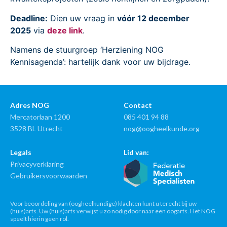
Deadline:
Dien uw vraag in
vóór 12 december
2025
via
deze link
.
Namens de stuurgroep ‘Herziening NOG
Kennisagenda’: hartelijk dank voor uw bijdrage.
Adres NOG
Contact
Mercatorlaan 1200
085 401 94 88
3528 BL Utrecht
nog@oogheelkunde.org
Legals
Lid van:
Privacyverklaring
Gebruikersvoorwaarden
Voor beoordeling van (oogheelkundige) klachten kunt u terecht bij uw
(huis)arts. Uw (huis)arts verwijst u zo nodig door naar een oogarts. Het NOG
speelt hierin geen rol.