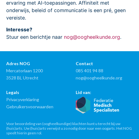
ervaring met AI-toepassingen. Affiniteit met
onderwijs, beleid of communicatie is een pré, geen
vereiste.
Interesse?
Stuur een berichtje naar
nog@oogheelkunde.org
.
Adres NOG
Contact
Mercatorlaan 1200
085 401 94 88
3528 BL Utrecht
nog@oogheelkunde.org
Legals
Lid van:
Privacyverklaring
Gebruikersvoorwaarden
Voor beoordeling van (oogheelkundige) klachten kunt u terecht bij uw
(huis)arts. Uw (huis)arts verwijst u zo nodig door naar een oogarts. Het NOG
speelt hierin geen rol.