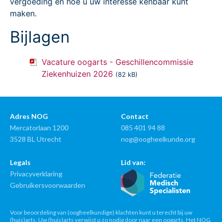
vergoeding en hoe u uw interesse kenbaar kunt
maken.
Bijlagen
Vacature oogarts - Geschillencommissie
Ziekenhuizen 2026
(82 kB)
Adres NOG
Contact
Mercatorlaan 1200
085 401 94 88
3528 BL Utrecht
nog@oogheelkunde.org
Legals
Lid van:
Privacyverklaring
Gebruikersvoorwaarden
Voor beoordeling van (oogheelkundige) klachten kunt u terecht bij uw
(huis)arts. Uw (huis)arts verwijst u zo nodig door naar een oogarts. Het NOG