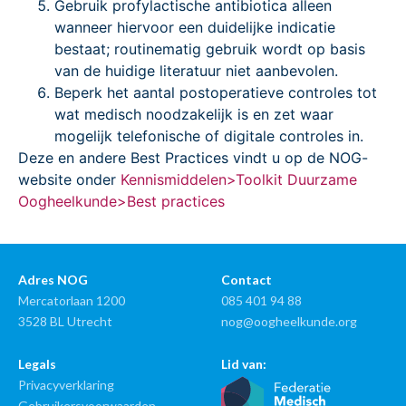
Gebruik profylactische antibiotica alleen
wanneer hiervoor een duidelijke indicatie
bestaat; routinematig gebruik wordt op basis
van de huidige literatuur niet aanbevolen.
Beperk het aantal postoperatieve controles tot
wat medisch noodzakelijk is en zet waar
mogelijk telefonische of digitale controles in.
Deze en andere Best Practices vindt u op de NOG-
website onder
Kennismiddelen>Toolkit Duurzame
Oogheelkunde>Best practices
Adres NOG
Contact
Mercatorlaan 1200
085 401 94 88
3528 BL Utrecht
nog@oogheelkunde.org
Legals
Lid van:
Privacyverklaring
Gebruikersvoorwaarden