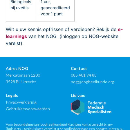
Biologicals
1 uur,
bij uveïtis
geaccrediteerd
voor 1 punt
Wilt u uw kennis opfrissen of verdiepen? Bekijk de
e-
learnings
van het NOG (inloggen op NOG-website
vereist).
Adres NOG
Contact
Mercatorlaan 1200
085 401 94 88
3528 BL Utrecht
nog@oogheelkunde.org
Legals
Lid van:
Privacyverklaring
Gebruikersvoorwaarden
Voor beoordeling van (oogheelkundige) klachten kunt u terecht bij uw
(huis)arts. Uw (huis)arts verwijst u zo nodig door naar een oogarts. Het NOG