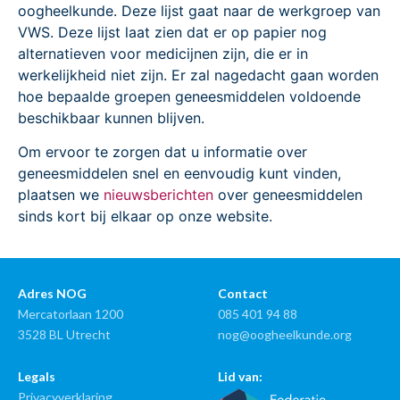
oogheelkunde. Deze lijst gaat naar de werkgroep van
VWS. Deze lijst laat zien dat er op papier nog
alternatieven voor medicijnen zijn, die er in
werkelijkheid niet zijn. Er zal nagedacht gaan worden
hoe bepaalde groepen geneesmiddelen voldoende
beschikbaar kunnen blijven.
Om ervoor te zorgen dat u informatie over
geneesmiddelen snel en eenvoudig kunt vinden,
plaatsen we
nieuwsberichten
over geneesmiddelen
sinds kort bij elkaar op onze website.
Adres NOG
Contact
Mercatorlaan 1200
085 401 94 88
3528 BL Utrecht
nog@oogheelkunde.org
Legals
Lid van:
Privacyverklaring