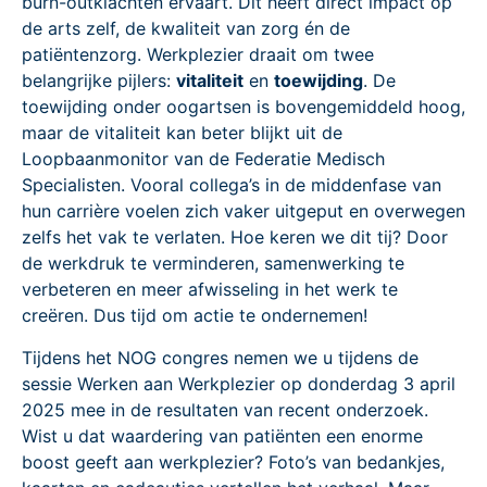
burn-outklachten ervaart. Dit heeft direct impact op
de arts zelf, de kwaliteit van zorg én de
patiëntenzorg. Werkplezier draait om twee
belangrijke pijlers:
vitaliteit
en
toewijding
. De
toewijding onder oogartsen is bovengemiddeld hoog,
maar de vitaliteit kan beter blijkt uit de
Loopbaanmonitor van de Federatie Medisch
Specialisten. Vooral collega’s in de middenfase van
hun carrière voelen zich vaker uitgeput en overwegen
zelfs het vak te verlaten. Hoe keren we dit tij? Door
de werkdruk te verminderen, samenwerking te
verbeteren en meer afwisseling in het werk te
creëren. Dus tijd om actie te ondernemen!
Tijdens het NOG congres nemen we u tijdens de
sessie Werken aan Werkplezier op donderdag 3 april
2025 mee in de resultaten van recent onderzoek.
Wist u dat waardering van patiënten een enorme
boost geeft aan werkplezier? Foto’s van bedankjes,