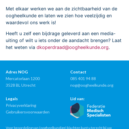
Met elkaar werken we aan de zichtbaarheid van de
oogheelkunde en laten we zien hoe veelzijdig en
waardevol ons werk is!
Heeft u zelf een bijdrage geleverd aan een media-
uiting of wilt u iets onder de aandacht brengen? Laat
het weten via
dkoperdraad@oogheelkunde.org
.
Adres NOG
Contact
Mercatorlaan 1200
085 401 94 88
3528 BL Utrecht
nog@oogheelkunde.org
Legals
Lid van:
Privacyverklaring
Gebruikersvoorwaarden
Voor beoordeling van (oogheelkundige) klachten kunt u terecht bij uw