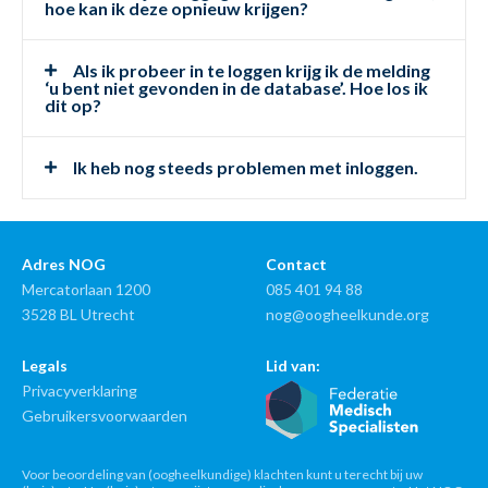
hoe kan ik deze opnieuw krijgen?
Als ik probeer in te loggen krijg ik de melding
‘u bent niet gevonden in de database’. Hoe los ik
dit op?
Ik heb nog steeds problemen met inloggen.
Adres NOG
Contact
Mercatorlaan 1200
085 401 94 88
3528 BL Utrecht
nog@oogheelkunde.org
Legals
Lid van:
Privacyverklaring
Gebruikersvoorwaarden
Voor beoordeling van (oogheelkundige) klachten kunt u terecht bij uw