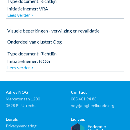
Type document:
Richtlijn
Initiatiefnemer: VRA
Lees verder >
Visuele beperkingen - verwijzing en revalidatie
Onderdeel van cluster: Oog
Type document:
Richtlijn
Initiatiefnemer: NOG
Lees verder >
Adres NOG
Contact
Mercatorlaan 1200
085 401 94 88
3528 BL Utrecht
nog@oogheelkunde.org
Legals
Lid van:
Privacyverklaring