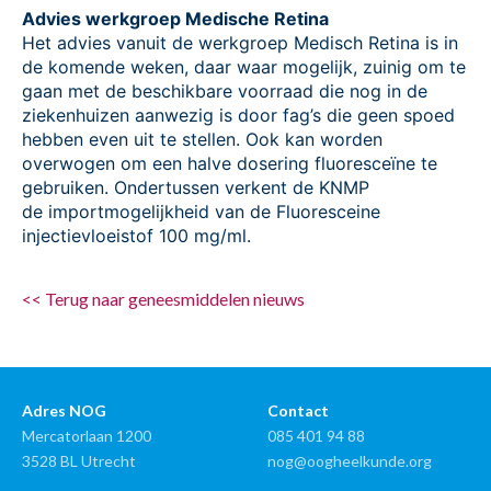
Advies werkgroep Medische Retina
Het advies vanuit de werkgroep Medisch Retina is in
de komende weken, daar waar mogelijk, zuinig om te
gaan met de beschikbare voorraad die nog in de
ziekenhuizen aanwezig is door fag’s die geen spoed
hebben even uit te stellen. Ook kan worden
overwogen om een halve dosering fluoresceïne te
gebruiken. Ondertussen verkent de KNMP
de importmogelijkheid van de Fluoresceine
injectievloeistof 100 mg/ml.
<< Terug naar geneesmiddelen nieuws
Adres NOG
Contact
Mercatorlaan 1200
085 401 94 88
3528 BL Utrecht
nog@oogheelkunde.org